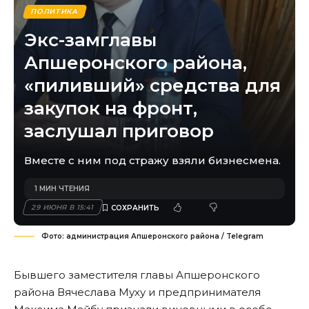
ПОЛИТИКА
Экс-замглавы
Апшеронского района,
«пиливший» средства для
закупок на фронт,
заслушал приговор
Вместе с ним под стражу взяли бизнесмена.
1 МИН ЧТЕНИЯ
29 ИЮНЯ В 15:41
Фото: администрация Апшеронского района / Telegram
Бывшего заместителя главы Апшеронского
района Вячеслава Муху и предпринимателя