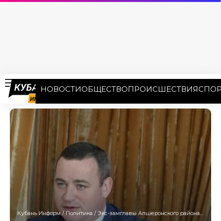
НОВОСТИ
ОБЩЕСТВО
ПРОИСШЕСТВИЯ
СПОР
Кубань Информ
/
Политика
/
Экс-замглавы Апшеронского района, «пиливший» средства для закупок на фронт, заслушал приговор