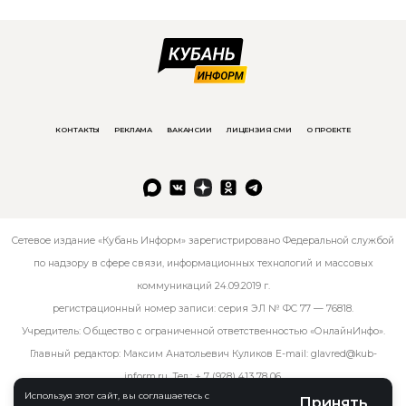
КОНТАКТЫ
РЕКЛАМА
ВАКАНСИИ
ЛИЦЕНЗИЯ СМИ
О ПРОЕКТЕ
Сетевое издание «Кубань Информ» зарегистрировано Федеральной службой
по надзору в сфере связи, информационных технологий и массовых
коммуникаций 24.09.2019 г.
регистрационный номер записи: серия ЭЛ № ФС 77 — 76818.
Учредитель: Общество с ограниченной ответственностью «ОнлайнИнфо».
Главный редактор: Максим Анатольевич Куликов E-mail:
glavred@kub-
inform.ru
. Тел.:
+ 7 (928) 413 78 06
.
Используя этот сайт, вы соглашаетесь с
Принять