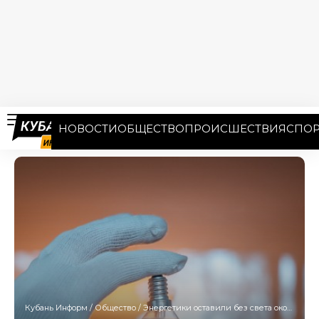
НОВОСТИ
ОБЩЕСТВО
ПРОИСШЕСТВИЯ
СПОР
Кубань Информ
/
Общество
/
Энергетики оставили без света около 30 улиц Краснодара, хутор и станицу