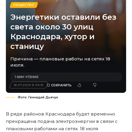
ОБЩЕСТВО
Энергетики оставили без
света около 30 улиц
Краснодара, хутор и
станицу
Причина — плановые работы на сетях 18
июля.
1 МИН ЧТЕНИЯ
18.07.2025 В 09:16
Фото: Геннадий Дьячук
В ряде районов Краснодара будет временно
прекращена подача электроэнергии в связи с
плановыми работами на сетях. 18 июля