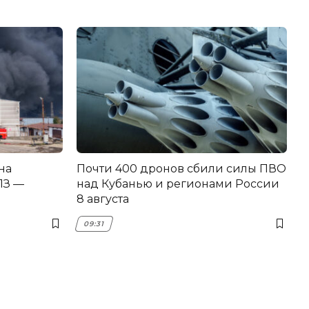
на
Почти 400 дронов сбили силы ПВО
З —
над Кубанью и регионами России
8 августа
09:31