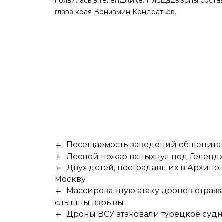
появилась в Геленджике. Площадь зоны соста
глава края Вениамин Кондратьев.
Посещаемость заведений общепита н
Лесной пожар вспыхнул под Гелен
Двух детей, пострадавших в Архипо
Москву
Массированную атаку дронов отража
слышны взрывы
Дроны ВСУ атаковали турецкое суд