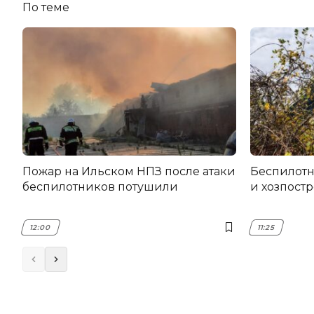
По теме
Пожар на Ильском НПЗ после атаки
Беспилот
беспилотников потушили
и хозпост
12:00
11:25