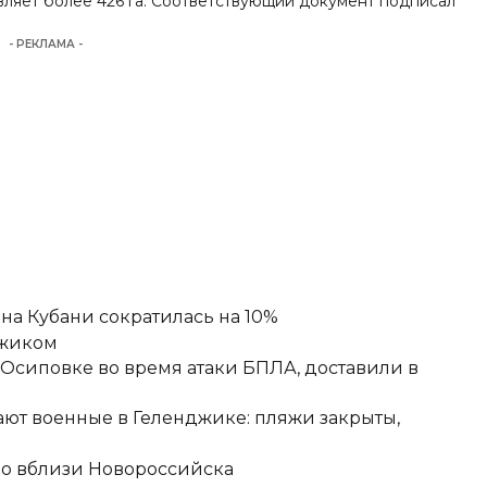
вляет более 426 га. Соответствующий документ подписал
- РЕКЛАМА -
а Кубани сократилась на 10%
джиком
-Осиповке во время атаки БПЛА, доставили в
ют военные в Геленджике: пляжи закрыты,
но вблизи Новороссийска