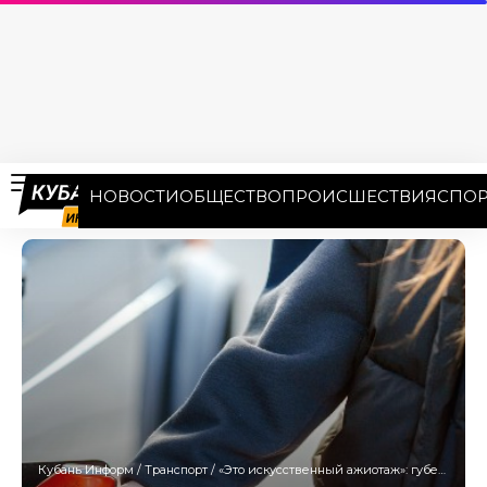
НОВОСТИ
ОБЩЕСТВО
ПРОИСШЕСТВИЯ
СПОР
Кубань Информ
/
Транспорт
/
«Это искусственный ажиотаж»: губернатор Кубани взял под контроль ситуацию с перебоями ГСМ