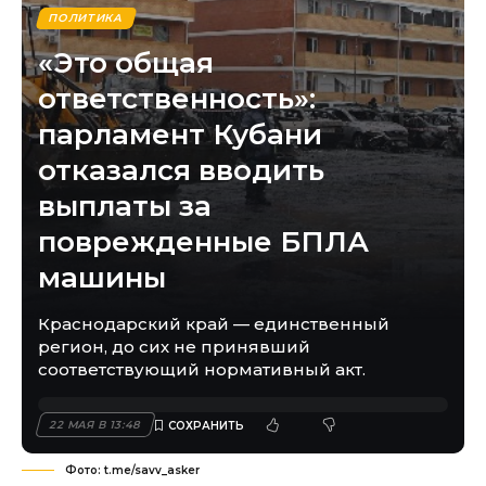
ПОЛИТИКА
«Это общая
ответственность»:
парламент Кубани
отказался вводить
выплаты за
поврежденные БПЛА
машины
Краснодарский край — единственный
регион, до сих не принявший
соответствующий нормативный акт.
22 МАЯ В 13:48
Фото: t.me/savv_asker