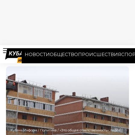
НОВОСТИ
ОБЩЕСТВО
ПРОИСШЕСТВИЯ
СПОР
Кубань Информ
/
Политика
/
«Это общая ответственность»: парламент Кубани отказался вводить выплаты за поврежденные БПЛА машины