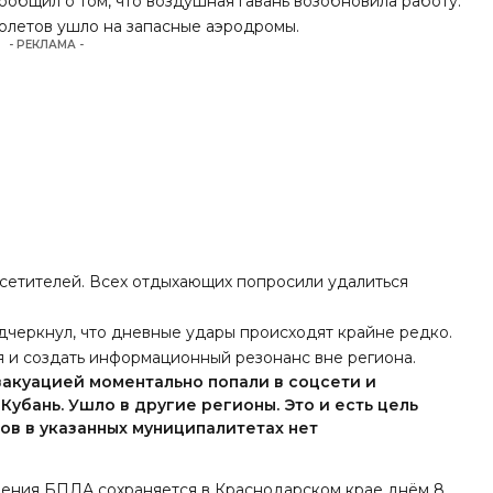
общил о том, что воздушная гавань возобновила работу.
молетов ушло на запасные аэродромы.
- РЕКЛАМА -
сетителей. Всех отдыхающих попросили удалиться
дчеркнул, что дневные удары происходят крайне редко.
я и создать информационный резонанс вне региона.
вакуацией моментально попали в соцсети и
Кубань. Ушло в другие регионы. Это и есть цель
ов в указанных муниципалитетах нет
адения БПЛА
сохраняется в Краснодарском крае днём 8