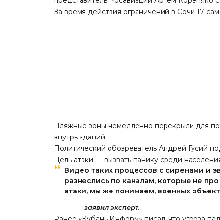
представитель Росавиации Артем Кореняко со
За время действия ограничений в Сочи 17 са
Пляжные зоны немедленно перекрыли для по
внутрь зданий.
Политический обозреватель Андрей Гусий по
Цель атаки — вызвать панику среди населени
Видео таких процессов с сиренами и э
разнеслись по каналам, которые не про 
атаки, мы же понимаем, военных объект
заявил эксперт.
Ранее «Кубань Информ» писал, что
угроза п