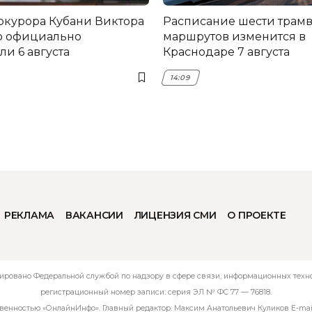
окурора Кубани Виктора
Расписание шести трам
о официально
маршрутов изменится в
и 6 августа
Краснодаре 7 августа
14:09
РЕКЛАМА
ВАКАНСИИ
ЛИЦЕНЗИЯ СМИ
О ПРОЕКТЕ
ировано Федеральной службой по надзору в сфере связи, информационных технол
регистрационный номер записи: серия ЭЛ № ФС 77 — 76818.
твенностью «ОнлайнИнфо». Главный редактор: Максим Анатольевич Куликов E-mai