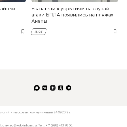
вайных
Указатели к укрытиям на случай
атаки БПЛА появились на пляжах
Анапы
13:03
огий и массовых коммуникаций 24.09.2019 г.
l:
glavred@kub-inform.ru
. Тел.:
+ 7 (928) 413 78 06
.