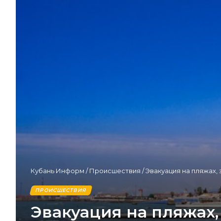
Кубань Информ
/
Происшествия
/
Эвакуация на пляжах,
ПРОИСШЕСТВИЯ
Эвакуация на пляжах,