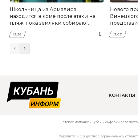
Школьница из Армавира
Нового пр
находится в коме после атаки на
Винецког
пляж, пока земляки собирают
представил
помощь
15:26
15:03
КОНТАКТЫ
Сетевое издание «Кубань Информ» зарегистр
Учредитель: Общество с ограниченной ответс