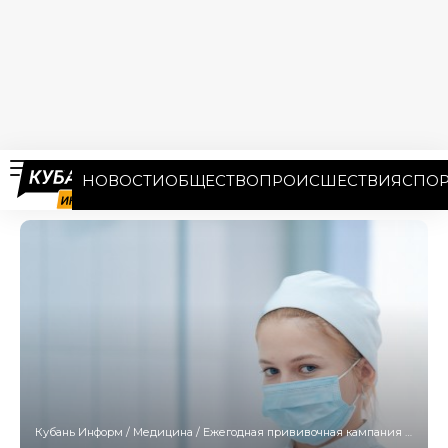
НОВОСТИ
ОБЩЕСТВО
ПРОИСШЕСТВИЯ
СПОР
Кубань Информ
/
Медицина
/
Ежегодная прививочная кампания против гриппа стартовала на Кубани