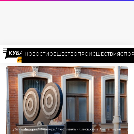
НОВОСТИ
ОБЩЕСТВО
ПРОИСШЕСТВИЯ
СПОР
Кубань Информ
/
Культура
/
Фестиваль «Киношок» в Анапе перенесли на неопределенный срок