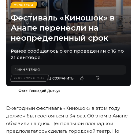
КУЛЬТУРА
Фестиваль «Киношок» в
Анапе перенесли на
неопределенный срок
Ранее сообщалось о его проведении с 16 по
21 сентября.
1 МИН ЧТЕНИЯ
15.09.2025 В 15:32
Фото: Геннадий Дьячук
Ежегодный фестиваль «Киношок» в этом году
должен был состояться в 34 раз. Об этом в Анапе
объявили на днях. Центральной площадкой
предполагалось сделать городской театр. Но