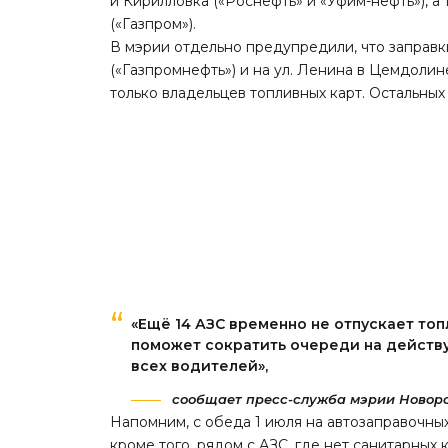
и Кирилловка («Роснефть» и «Уфим-нефть»), а 
(«Газпром»).
В мэрии отдельно предупредили, что заправ
(«Газпромнефть») и на ул. Ленина в Цемдолин
только владельцев топливных карт. Остальных
«Ещё 14 АЗС временно не отпускает топ
поможет сократить очереди на действ
всех водителей»,
сообщает пресс-служба мэрии Новоро
Напомним, с обеда 1 июля на автозаправочн
кроме того, рядом с АЗС, где нет санитарных