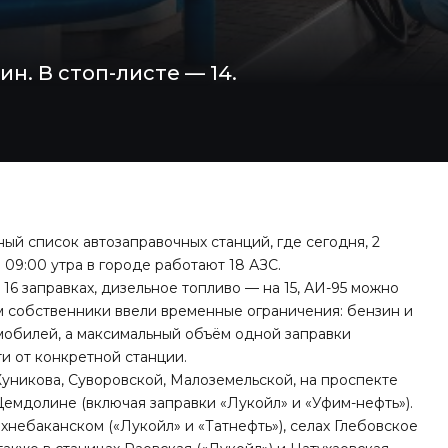
ин. В стоп-листе — 14.
ый список автозаправочных станций, где сегодня, 2
 09:00 утра в городе работают 18 АЗС.
6 заправках, дизельное топливо — на 15, АИ-95 можно
том собственники ввели временные ограничения: бензин и
мобилей, а максимальный объём одной заправки
ти от конкретной станции.
Куникова, Суворовской, Малоземельской, на проспекте
Цемдолине (включая заправки «Лукойл» и «Уфим-нефть»).
хнебаканском («Лукойл» и «Татнефть»), селах Глебовское