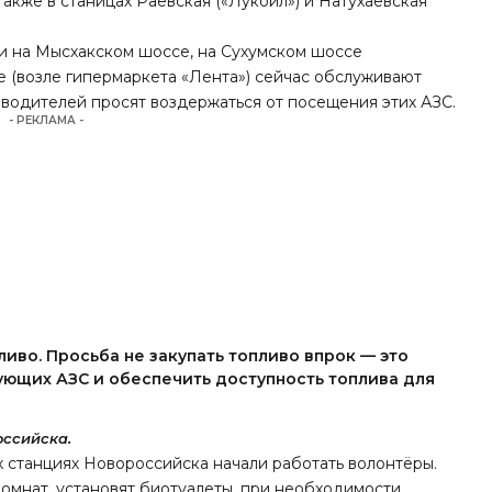
также в станицах Раевская («Лукойл») и Натухаевская
ки на Мысхакском шоссе, на Сухумском шоссе
е (возле гипермаркета «Лента») сейчас обслуживают
 водителей просят воздержаться от посещения этих АЗС.
- РЕКЛАМА -
ливо. Просьба не закупать топливо впрок — это
ующих АЗС и обеспечить доступность топлива для
ссийска.
ых станциях Новороссийска
начали работать
волонтёры.
 комнат, установят биотуалеты, при необходимости