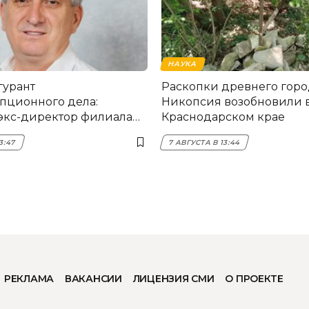
НАУКА
гурант
Раскопки древнего горо
пционного дела:
Никопсия возобновили 
экс-директор филиала
Краснодарском крае
мска
3:47
7 АВГУСТА В 13:44
РЕКЛАМА
ВАКАНСИИ
ЛИЦЕНЗИЯ СМИ
О ПРОЕКТЕ