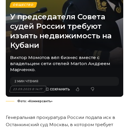
ОБЩЕСТВО
У председателя Совета
судей России требуют
изъять недвижимость на
Кубани
Виктор Момотов вёл бизнес вместе с
владельцем сети отелей Marton Андреем
Марченко.
2 МИН ЧТЕНИЯ
23.09.2025 В 14:17
Фото: «Коммерсантъ»
Генеральная прокуратура России подала иск в
Останкинский суд Москвы, в котором требует