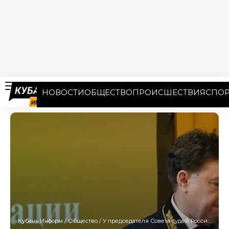
НОВОСТИ
ОБЩЕСТВО
ПРОИСШЕСТВИЯ
СПОР
Кубань Информ
/
Общество
/
У председателя Совета судей России требуют изъять недвижимость на Кубани