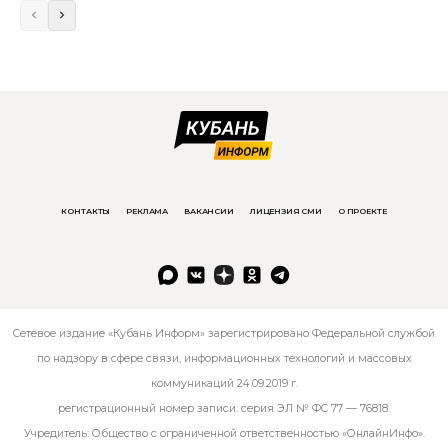
КОНТАКТЫ
РЕКЛАМА
ВАКАНСИИ
ЛИЦЕНЗИЯ СМИ
О ПРОЕКТЕ
Сетевое издание «Кубань Информ» зарегистрировано Федеральной службой
по надзору в сфере связи, информационных технологий и массовых
коммуникаций 24.09.2019 г.
регистрационный номер записи: серия ЭЛ № ФС 77 — 76818.
Учредитель: Общество с ограниченной ответственностью «ОнлайнИнфо».