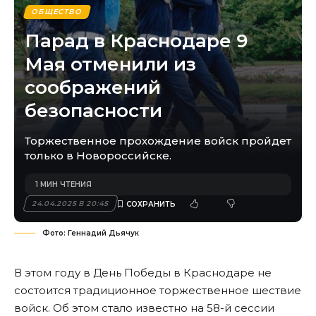
ОБЩЕСТВО
Парад в Краснодаре 9
Мая отменили из
соображений
безопасности
Торжественное прохождение войск пройдет
только в Новороссийске.
1 МИН ЧТЕНИЯ
24.04.2025 В 20:45
Фото: Геннадий Дьячук
В этом году в День Победы в Краснодаре не
состоится традиционное торжественное шествие
войск. Об этом стало известно на 58-й сессии