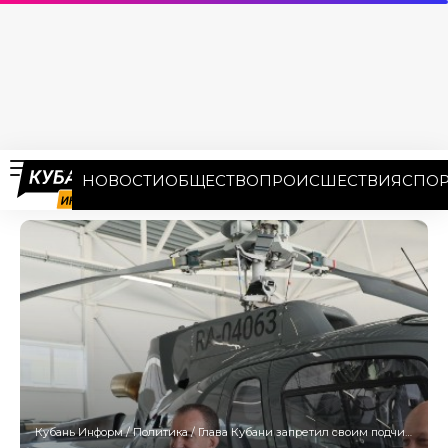
НОВОСТИ
ОБЩЕСТВО
ПРОИСШЕСТВИЯ
СПОР
Кубань Информ
/
Политика
/
Глава Кубани запретил своим подчинённым выезжать за пределы края