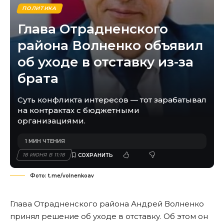
ПОЛИТИКА
Глава Отрадненского
района Волненко объявил
об уходе в отставку из-за
брата
Суть конфликта интересов — тот зарабатывал
на контрактах с бюджетными
организациями.
1 МИН ЧТЕНИЯ
18 ИЮНЯ В 11:18
Фото: t.me/volnenkoav
Глава Отрадненского района Андрей Волненко
принял решение об уходе в отставку. Об этом он