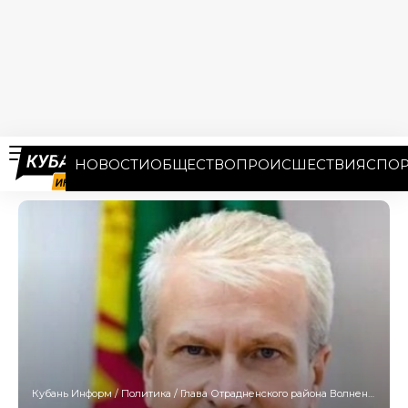
НОВОСТИ
ОБЩЕСТВО
ПРОИСШЕСТВИЯ
СПОР
Кубань Информ
/
Политика
/
Глава Отрадненского района Волненко объявил об уходе в отставку из-за брата