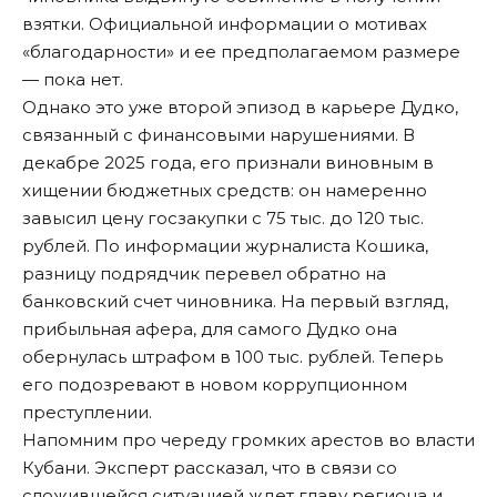
взятки. Официальной информации о мотивах
«благодарности» и ее предполагаемом размере
— пока нет.
Однако это уже второй эпизод в карьере Дудко,
связанный с финансовыми нарушениями. В
декабре 2025 года, его признали виновным в
хищении бюджетных средств: он намеренно
завысил цену госзакупки с 75 тыс. до 120 тыс.
рублей. По информации журналиста Кошика,
разницу подрядчик перевел обратно на
банковский счет чиновника. На первый взгляд,
прибыльная афера, для самого Дудко она
обернулась штрафом в 100 тыс. рублей. Теперь
его
подозревают
в новом коррупционном
преступлении.
Напомним про череду громких арестов во власти
Кубани. Эксперт
рассказал
, что в связи со
сложившейся ситуацией ждет главу региона и