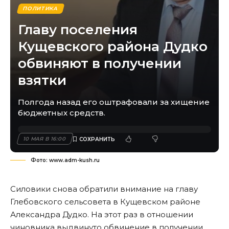
ПОЛИТИКА
Главу поселения
Кущевского района Дудко
обвиняют в получении
взятки
Полгода назад его оштрафовали за хищение
бюджетных средств.
10 МАЯ В 16:00
Фото: www.adm-kush.ru
Силовики снова обратили внимание на главу
Глебовского сельсовета в Кущевском районе
Александра Дудко. На этот раз в отношении
чиновника выдвинуто обвинение в получении