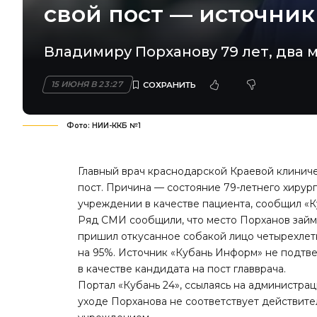
свой пост — источник
Владимиру Порханову 79 лет, два 
15 ИЮНЯ В 23:27
Фото: НИИ-ККБ №1
Главный врач краснодарской Краевой клинич
пост. Причина — состояние 79-летнего хирур
учреждении в качестве пациента, сообщил «К
Ряд СМИ сообщили, что место Порханов займё
пришил откусанное собакой лицо четырехлет
на 95%. Источник «Кубань Информ» не подтв
в качестве кандидата на пост главврача.
Портал «Кубань 24», ссылаясь на администра
уходе Порханова
не соответствует действите