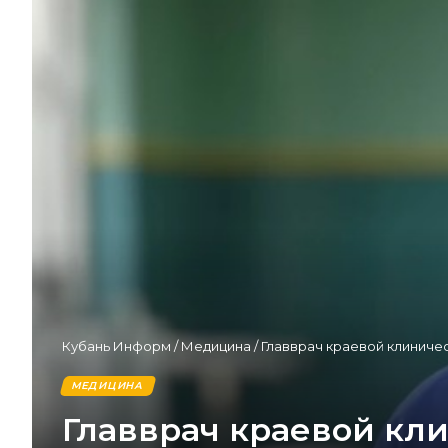
Кубань Информ
/
Медицина
/
Главврач краевой клиниче
МЕДИЦИНА
Главврач краевой кл