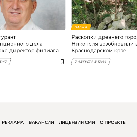
НАУКА
гурант
Раскопки древнего горо
пционного дела:
Никопсия возобновили 
экс-директор филиала
Краснодарском крае
мска
3:47
7 АВГУСТА В 13:44
РЕКЛАМА
ВАКАНСИИ
ЛИЦЕНЗИЯ СМИ
О ПРОЕКТЕ