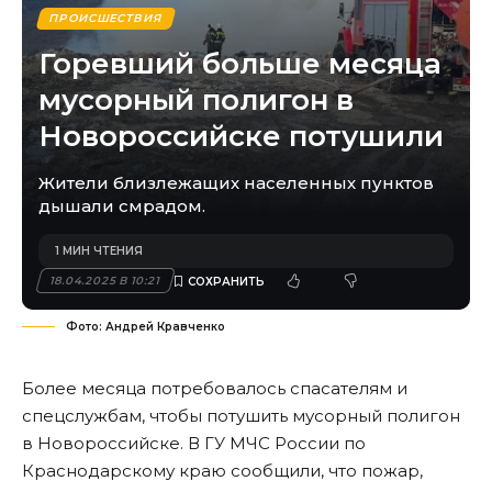
ПРОИСШЕСТВИЯ
Горевший больше месяца
мусорный полигон в
Новороссийске потушили
Жители близлежащих населенных пунктов
дышали смрадом.
1 МИН ЧТЕНИЯ
18.04.2025 В 10:21
Фото: Андрей Кравченко
Более месяца потребовалось спасателям и
спецслужбам, чтобы потушить мусорный полигон
в Новороссийске. В ГУ МЧС России по
Краснодарскому краю сообщили, что пожар,