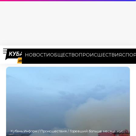
НОВОСТИ
ОБЩЕСТВО
ПРОИСШЕСТВИЯ
СПОР
Кубань Информ
/
Происшествия
/
Горевший больше месяца мусорный полигон в Новороссийске потушили