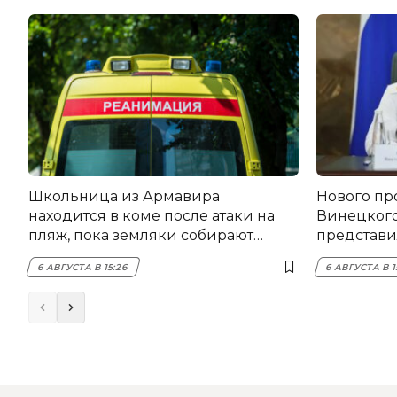
Школьница из Армавира
Нового пр
находится в коме после атаки на
Винецког
пляж, пока земляки собирают
представил
помощь
6 АВГУСТА В 15:26
6 АВГУСТА В 1