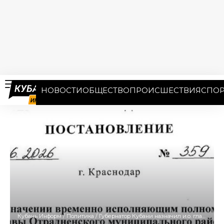
НОВОСТИ
ОБЩЕСТВО
ПРОИСШЕСТВИЯ
СПОР
Кубань Информ
/
Политика
/
Губернатор Кубани назначил и.о. главы Отрадненского района Владимира Шацковского