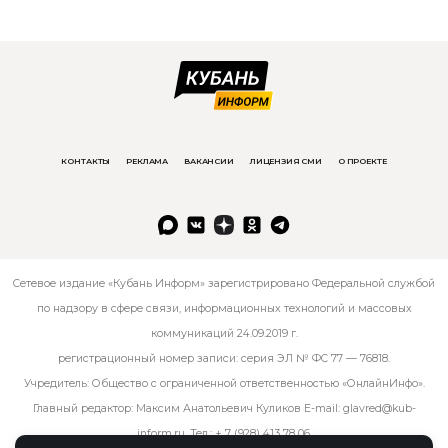
КОНТАКТЫ
РЕКЛАМА
ВАКАНСИИ
ЛИЦЕНЗИЯ СМИ
О ПРОЕКТЕ
Сетевое издание «Кубань Информ» зарегистрировано Федеральной службой
по надзору в сфере связи, информационных технологий и массовых
коммуникаций 24.09.2019 г.
регистрационный номер записи: серия ЭЛ № ФС 77 — 76818.
Учредитель: Общество с ограниченной ответственностью «ОнлайнИнфо».
Главный редактор: Максим Анатольевич Куликов E-mail:
glavred@kub-
inform.ru
. Тел.:
+ 7 (928) 413 78 06
.