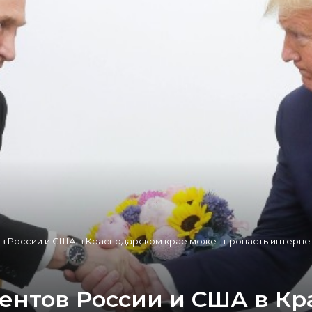
ов России и США в Краснодарском крае может пропасть интерне
дентов России и США в К