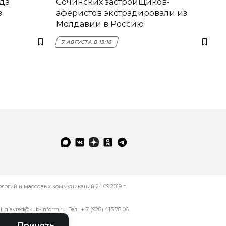
да
Сочинских застройщиков-
в
аферистов экстрадировали из
Молдавии в Россию
7 АВГУСТА В 13:16
огий и массовых коммуникаций 24.09.2019 г.
l:
glavred@kub-inform.ru
. Тел.:
+ 7 (928) 413 78 06
.
Принять