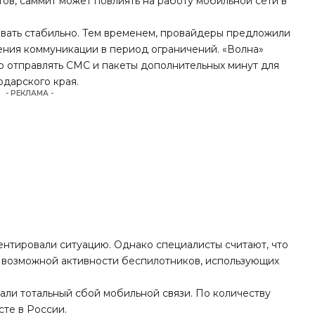
ов, саммит может повлиять на работу мобильной сети в
ать стабильно. Тем временем, провайдеры предложили
ения коммуникации в период ограничений. «Волна»
о отправлять СМС и пакеты дополнительных минут для
дарского края.
- РЕКЛАМА -
ентировали ситуацию. Однако специалисты считают, что
 возможной активности беспилотников, использующих
вали
тотальный сбой
мобильной связи. По количеству
те в России.