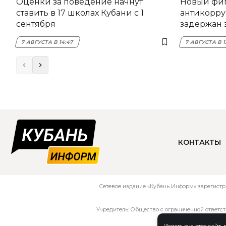
Оценки за поведение начнут
Новый фи
ставить в 17 школах Кубани с 1
антикорру
сентября
задержан 
НЭСК Кры
7 АВГУСТА В 14:47
7 АВГУСТА В 1
КОНТАКТЫ
Сетевое издание «Кубань Информ» зарегистр
Учредитель: Общество с ограниченной ответс
Используя этот сайт,