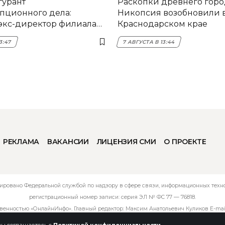
гурант
Раскопки древнего горо
пционного дела:
Никопсия возобновили 
экс-директор филиала
Краснодарском крае
мска
3:47
7 АВГУСТА В 13:44
РЕКЛАМА
ВАКАНСИИ
ЛИЦЕНЗИЯ СМИ
О ПРОЕКТЕ
ировано Федеральной службой по надзору в сфере связи, информационных технол
регистрационный номер записи: серия ЭЛ № ФС 77 — 76818.
твенностью «ОнлайнИнфо». Главный редактор: Максим Анатольевич Куликов E-mai
 вы соглашаетесь с
Политикой конфиденциальности
.