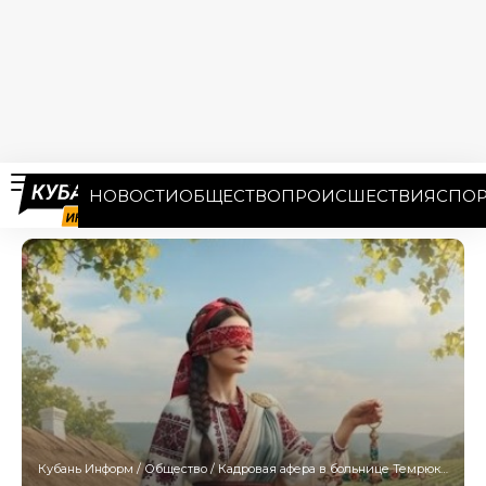
НОВОСТИ
ОБЩЕСТВО
ПРОИСШЕСТВИЯ
СПОР
Кубань Информ
/
Общество
/
Кадровая афера в больнице Темрюка привела к «условке» на 8 лет