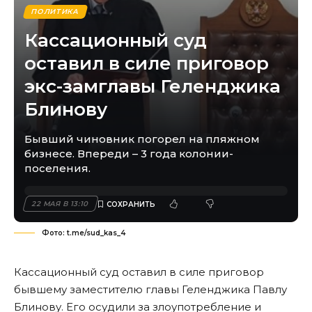
ПОЛИТИКА
Кассационный суд
оставил в силе приговор
экс-замглавы Геленджика
Блинову
Бывший чиновник погорел на пляжном
бизнесе. Впереди – 3 года колонии-
поселения.
22 МАЯ В 13:10
Фото: t.me/sud_kas_4
Кассационный суд оставил в силе приговор
бывшему заместителю главы Геленджика Павлу
Блинову. Его осудили за злоупотребление и