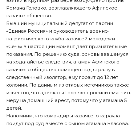
взятки в крупном размере возбуждено против
Романа Головко, возглавляющего Афипское
казачье общество.
Бывший муниципальный депутат от партии
«Единая Россия» и руководитель военно-
патриотического клуба казачьей молодежи
«Сечь» в настоящий момент дает признательные
показания. По решению суда, основывавшемуся
на ходатайстве следствия, атаман Афипского
казачьего общества помещен под стражу в
следственный изолятор, ему грозит до 12 лет
колонии. По данным из открых источников также
известно, что адвокаты Головко просили смягчить
меру на домашний арест, потому что у атамана 5
детей.
Напомним, что командиры казачьего караула
пойдут под суд
вместе с сыном атамана Власова.