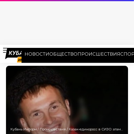
НОВОСТИ
ОБЩЕСТВО
ПРОИСШЕСТВИЯ
СПОР
Кубань Информ
/
Происшествия
/
Казак-единоросс в СИЗО: атамана из Афипской обвиняют в посредничестве при взяточничестве