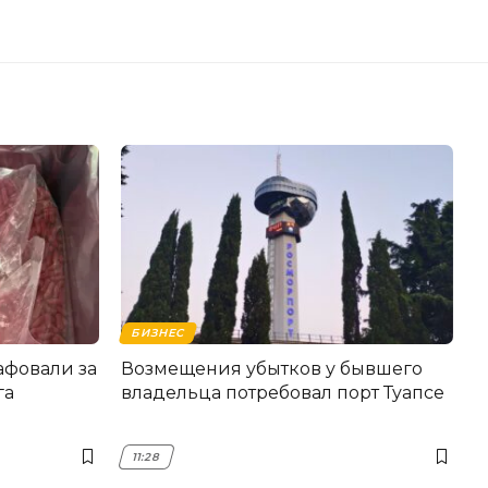
БИЗНЕС
фовали за
Возмещения убытков у бывшего
га
владельца потребовал порт Туапсе
11:28