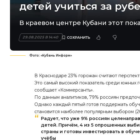
детей учиться за руб
В краевом центре Кубани этот пока
29.08.2025 В 14:40
Фото: «Кубань Информ»
В Краснодаре 23% горожан считают перспект
Это самый высокий показатель среди южных г
сообщает «
Коммерсантъ
».
По данным аналитиков, 79% россиян предпоч
Однако каждый пятый готов поддержать обуче
становится наиболее популярным выбором (20
Радует, что уже 9% россиян целенапра
детей. Причём, 4 из 5 опрошенных выб
страны и готовы инвестировать в обучен
учёбы