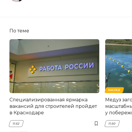
По теме
НАУКА
Специализированная ярмарка
Медуз заго
вакансий для строителей пройдет
масштабны
в Краснодаре
у побереж
11:52
11:50