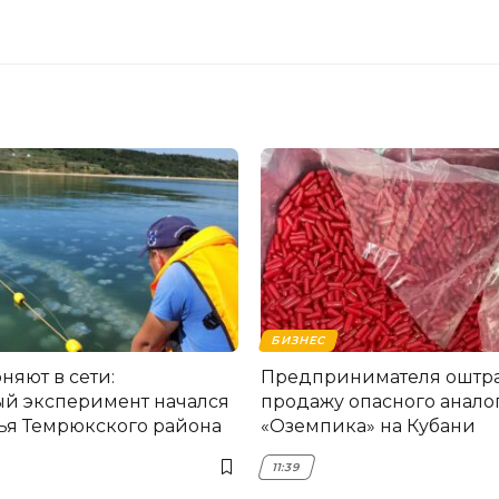
БИЗНЕС
няют в сети:
Предпринимателя оштра
й эксперимент начался
продажу опасного анало
ья Темрюкского района
«Оземпика» на Кубани
11:39