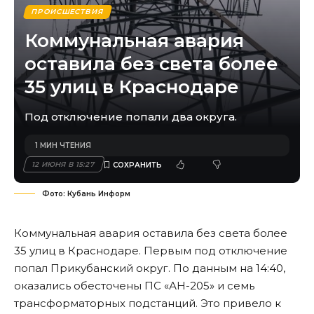
ПРОИСШЕСТВИЯ
Коммунальная авария
оставила без света более
35 улиц в Краснодаре
Под отключение попали два округа.
1 МИН ЧТЕНИЯ
12 ИЮНЯ В 15:27
Фото: Кубань Информ
Коммунальная авария оставила без света более
35 улиц в Краснодаре. Первым под отключение
попал Прикубанский округ. По данным на 14:40,
оказались обесточены ПС «АН-205» и семь
трансформаторных подстанций. Это привело к