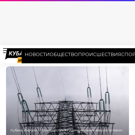
НОВОСТИ
ОБЩЕСТВО
ПРОИСШЕСТВИЯ
СПОР
Кубань Информ
/
Происшествия
/
Коммунальная авария оставила без света более 35 улиц в Краснодаре