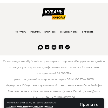
КОНТАКТЫ
РЕКЛАМА
ВАКАНСИИ
ЛИЦЕНЗИЯ СМИ
О ПРОЕКТЕ
Сетевое издание «Кубань Информ» зарегистрировано Федеральной службой
по надзору в сфере связи, информационных технологий и массовых
коммуникаций 24.09.2019 г.
регистрационный номер записи: серия ЭЛ № ФС 77 — 76818.
Учредитель: Общество с ограниченной ответственностью «ОнлайнИнфо».
Главный редактор: Максим Анатольевич Куликов E-mail:
glavred@kub-
inform.ru
. Тел.:
+ 7 (928) 413 78 06
.
Используя этот сайт, вы соглашаетесь с
Принять
Политикой конфиденциальности
.