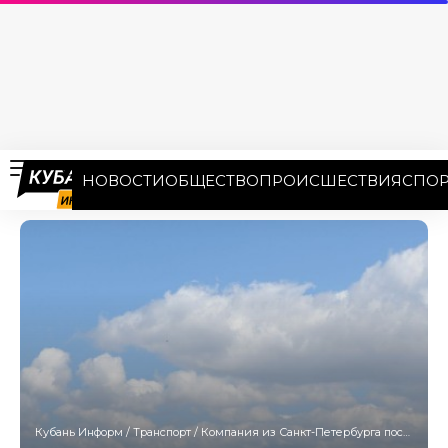
НОВОСТИ
ОБЩЕСТВО
ПРОИСШЕСТВИЯ
СПОР
Кубань Информ
/
Транспорт
/
Компания из Санкт-Петербурга построит пассажирские суда для Кубани и Крыма