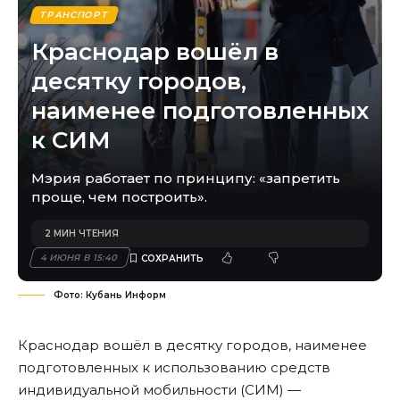
ТРАНСПОРТ
Краснодар вошёл в
десятку городов,
наименее подготовленных
к СИМ
Мэрия работает по принципу: «запретить
проще, чем построить».
2 МИН ЧТЕНИЯ
4 ИЮНЯ В 15:40
Фото: Кубань Информ
Краснодар вошёл в десятку городов, наименее
подготовленных к использованию средств
индивидуальной мобильности (СИМ) —