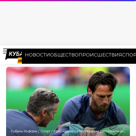
НОВОСТИ
ОБЩЕСТВО
ПРОИСШЕСТВИЯ
СПОР
Кубань Информ
/
Спорт
/
Краснодарец стал первым россиянином, дважды выигравшим Лигу чемпионов