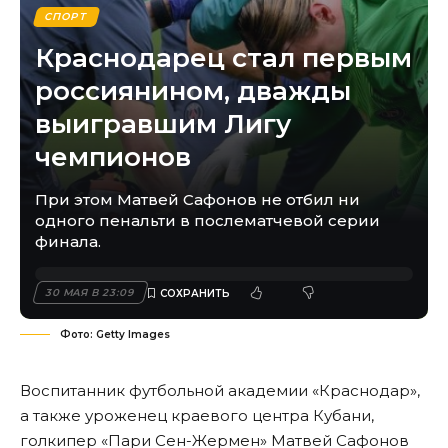
СПОРТ
Краснодарец стал первым
россиянином, дважды
выигравшим Лигу
чемпионов
При этом Матвей Сафонов не отбил ни
одного пенальти в послематчевой серии
финала.
30 МАЯ В 23:09
Фото: Getty Images
Воспитанник футбольной академии «Краснодар»,
а также уроженец краевого центра Кубани,
голкипер «Пари Сен-Жермен» Матвей Сафонов