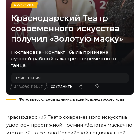
КУЛЬТУРА
Краснодарский Театр
современного искусства
получил «Золотую маску»
Постановка «Контакт» была признана
лучшей работой в жанре современного
танца.
1 МИН ЧТЕНИЯ
21 ИЮНЯ В 16:47
Фото: пресс-службы администрации Краснодарского края
Краснодарский Театр современного искусства
удостоен престижной премии «Золотая маска» по
итогам 32-го сезона Российской национальной