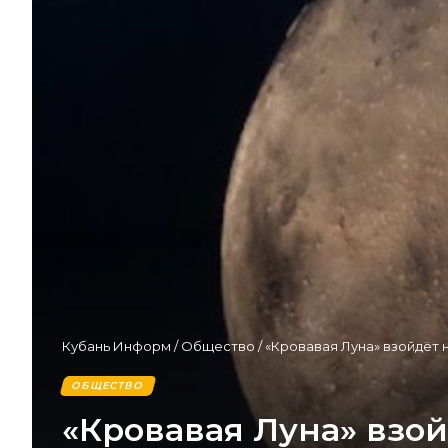
Кубань Информ
/
Общество
/
«Кровавая Луна» взойдёт н
ОБЩЕСТВО
«Кровавая Луна» взой