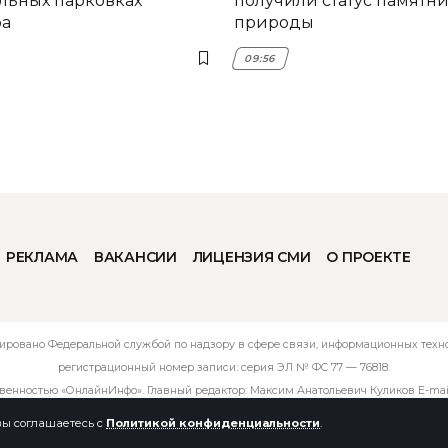
льных парковках
получили статус памятн
ра
природы
09:56
РЕКЛАМА
ВАКАНСИИ
ЛИЦЕНЗИЯ СМИ
О ПРОЕКТЕ
ировано Федеральной службой по надзору в сфере связи, информационных технол
регистрационный номер записи: серия ЭЛ № ФС 77 — 76818.
твенностью «ОнлайнИнфо». Главный редактор: Максим Анатольевич Куликов E-mai
 вы соглашаетесь с
Политикой конфиденциальности
.