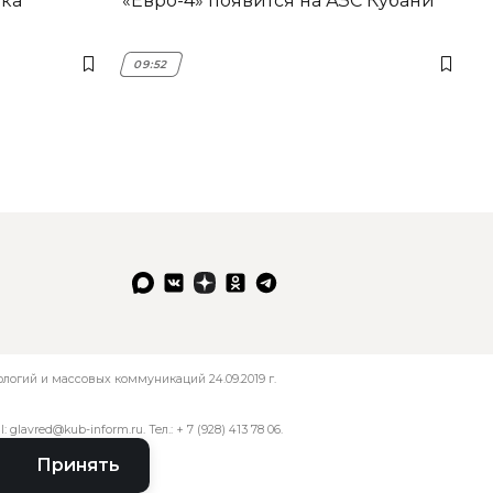
ика
«Евро-4» появится на АЗС Кубани
09:52
огий и массовых коммуникаций 24.09.2019 г.
l:
glavred@kub-inform.ru
. Тел.:
+ 7 (928) 413 78 06
.
Принять