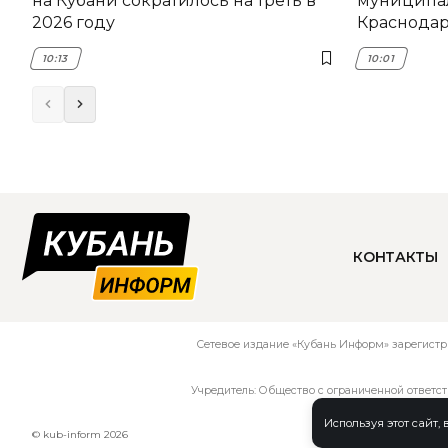
на Кубани сократилось на треть в
муниципа
2026 году
Краснода
10:13
10:01
КОНТАКТЫ
Сетевое издание «Кубань Информ» зарегистр
Учредитель: Общество с ограниченной ответс
Используя этот сайт,
© kub-inform 2026