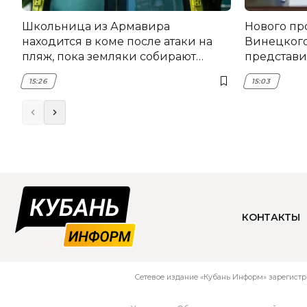
Школьница из Армавира
Нового пр
находится в коме после атаки на
Винецког
пляж, пока земляки собирают
представил
помощь
15:26
15:03
КОНТАКТЫ
Сетевое издание «Кубань Информ» зарегистр