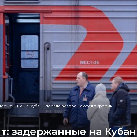
держанные на Кубани поезда возвращаются в график
т: задержанные на Кубан