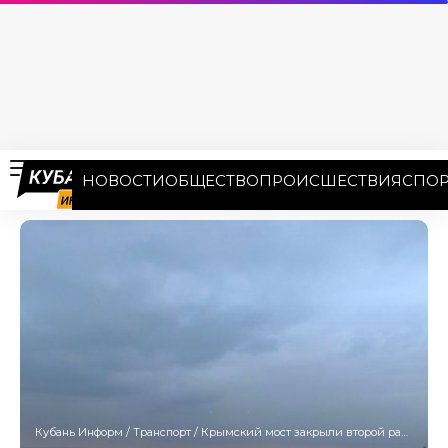
НОВОСТИ
ОБЩЕСТВО
ПРОИСШЕСТВИЯ
СПОР
Кубань Информ
/
Транспорт
/
Крымский мост закрыли второй раз за утро 24 июня: что происходит