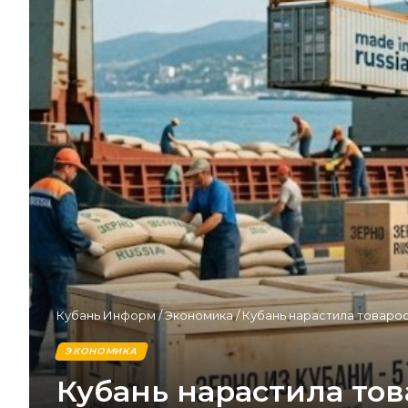
Кубань Информ
/
Экономика
/
Кубань нарастила товароо
ЭКОНОМИКА
Кубань нарастила тов