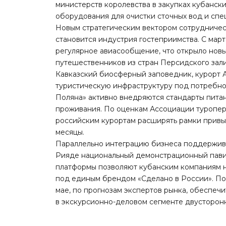
министерств королевства в закупках кубанск
оборудования для очистки сточных вод и спе
Новым стратегическим вектором сотрудничес
становится индустрия гостеприимства. С мар
регулярное авиасообщение, что открыло нов
путешественников из стран Персидского зали
Кавказский биосферный заповедник, курорт 
туристическую инфраструктуру под потребнос
Поляна» активно внедряются стандарты пита
проживания. По оценкам Ассоциации туропер
российским курортам расширять рамки привыч
месяцы.
Параллельно интеграцию бизнеса поддержива
Рияде национальный демонстрационный павил
платформы позволяют кубанским компаниям н
под единым брендом «Сделано в России». По
мае, по прогнозам экспертов рынка, обеспечи
в экскурсионно-деловом сегменте двусторон