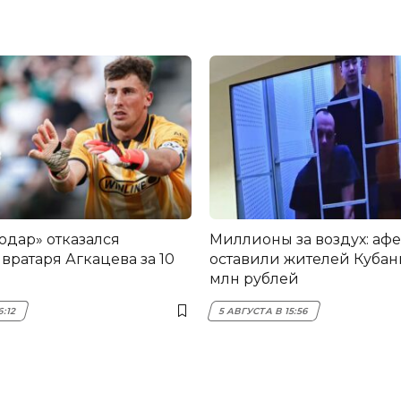
одар» отказался
Миллионы за воздух: аф
вратаря Агкацева за 10
оставили жителей Кубани
млн рублей
6:12
5 АВГУСТА В 15:56