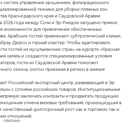
их систем управления орошением, фильтрационного
циализированной техники для уборки пляжных зон.
тва Краснодарского края и Саудовской Аравии
та 2026 года между Сочи и Эр-Риядом запущено прямое
ые возможности для привлечения обеспеченных
ва. Арабских гостей привлекают субтропический климат,
Абрау-Дюрсо и горный кластер. Чтобы адаптировать
ти гостей из мусульманских стран, на курорте «Красная
ния халяль и создаются специализированные условия
аторов, гости из Саудовской Аравии помогают
ного сезона, охотно приезжая в регион в зимние
ет Российский экспортный центр, развивающий в Эр-
ьон с сотнями российских товаров. Институциональные
апрямую заключать контракты и продвигать продукцию
лноценная отмена визовых требований, произошедшая в
т качественный долгосрочный рост как в торговом, так и
них отношений.
- РЕКЛАМА -