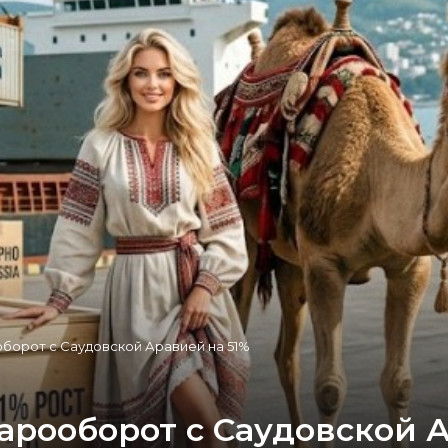
борот с Саудовской Аравией на 51%
арооборот с Саудовской 