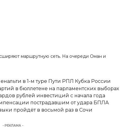
асширяют маршрутную сеть. На очереди Оман
и
енальти в 1-м туре Пути РПЛ Кубка России
ртий в бюллетене на парламентских выборах
ардов рублей инвестиций с начала года
омпенсации пострадавшим от удара БПЛА
ыки пройдёт в восьмой раз в Сочи
- РЕКЛАМА -