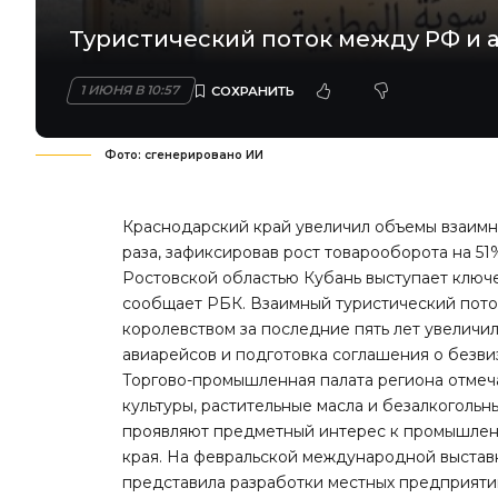
Туристический поток между РФ и а
1 ИЮНЯ В 10:57
Фото: сгенерировано ИИ
Краснодарский край увеличил объемы взаимн
раза, зафиксировав рост товарооборота на 51
Ростовской областью Кубань выступает ключе
сообщает РБК
. Взаимный туристический по
королевством за последние пять лет увеличил
авиарейсов и подготовка соглашения о безв
Торгово-промышленная палата региона отмеча
культуры, растительные масла и безалкогольн
проявляют предметный интерес к промышлен
края. На февральской международной выстав
представила разработки местных предприяти