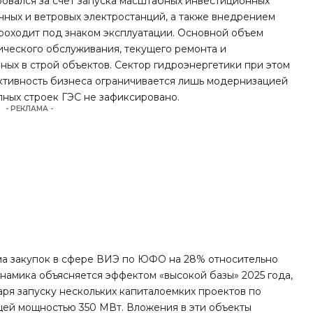
ровался за счет запуска масштабных инвестиционных
ечных и ветровых электростанций, а также внедрением
проходит под знаком эксплуатации. Основной объем
нического обслуживания, текущего ремонта и
ых в строй объектов. Сектор гидроэнергетики при этом
активность бизнеса ограничивается лишь модернизацией
пных строек ГЭС не зафиксировано.
- РЕКЛАМА -
а закупок в сфере ВИЭ по ЮФО на 28% относительно
намика объясняется эффектом «высокой базы» 2025 года,
ря запуску нескольких капиталоемких проектов по
ей мощностью 350 МВт. Вложения в эти объекты