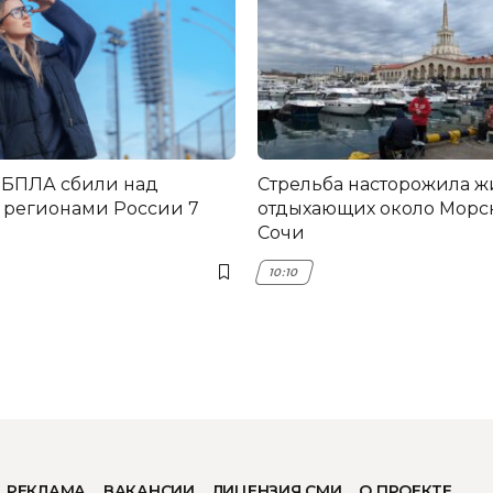
 БПЛА сбили над
Стрельба насторожила ж
 регионами России 7
отдыхающих около Морск
Сочи
10:10
РЕКЛАМА
ВАКАНСИИ
ЛИЦЕНЗИЯ СМИ
О ПРОЕКТЕ