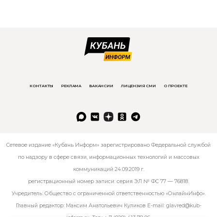
КОНТАКТЫ
РЕКЛАМА
ВАКАНСИИ
ЛИЦЕНЗИЯ СМИ
О ПРОЕКТЕ
Сетевое издание «Кубань Информ» зарегистрировано Федеральной службой
по надзору в сфере связи, информационных технологий и массовых
коммуникаций 24.09.2019 г.
регистрационный номер записи: серия ЭЛ № ФС 77 — 76818.
Учредитель: Общество с ограниченной ответственностью «ОнлайнИнфо».
Главный редактор: Максим Анатольевич Куликов E-mail:
glavred@kub-