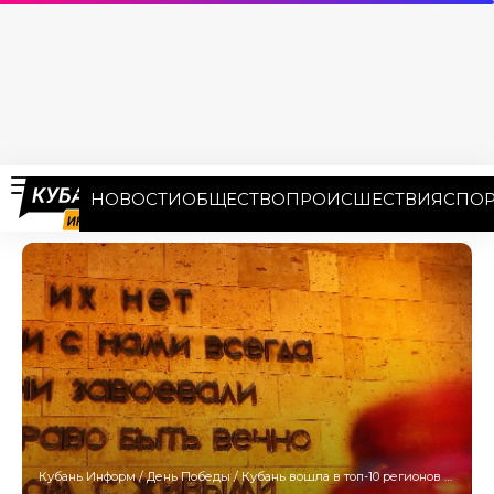
НОВОСТИ
ОБЩЕСТВО
ПРОИСШЕСТВИЯ
СПОР
Кубань Информ
/
День Победы
/
Кубань вошла в топ-10 регионов по расходам на День Победы