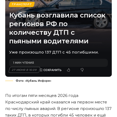
ТРАНСПОРТ
Кубань возглавила список
регионов РФ по
количеству ДТП с
пьяными водителями
Уже произошло 137 ДТП с 45 погибшими.
1 МИН ЧТЕНИЯ
27 ИЮНЯ В 16:09
Фото: «Кубань Информ»
По итогам пяти месяцев 2026 года
Краснодарский край оказался на первом месте
по числу пьяных аварий. В регионе произошло 137
таких ДТП, в которых погибли 45 человек и ещё