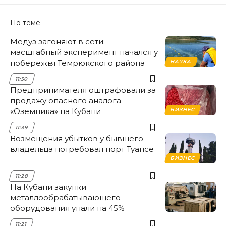
По теме
Медуз загоняют в сети:
масштабный эксперимент начался у
побережья Темрюкского района
НАУКА
11:50
Предпринимателя оштрафовали за
продажу опасного аналога
«Оземпика» на Кубани
БИЗНЕС
11:39
Возмещения убытков у бывшего
владельца потребовал порт Туапсе
БИЗНЕС
11:28
На Кубани закупки
металлообрабатывающего
оборудования упали на 45%
11:21