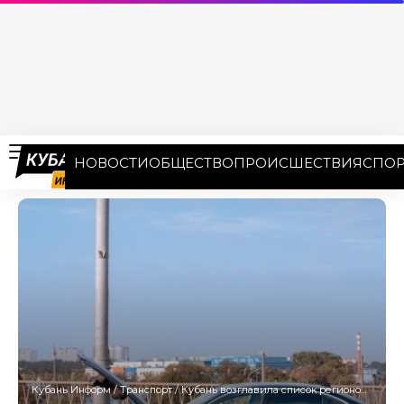
НОВОСТИ
ОБЩЕСТВО
ПРОИСШЕСТВИЯ
СПОР
Кубань Информ
/
Транспорт
/
Кубань возглавила список регионов РФ по количеству ДТП с пьяными водителями