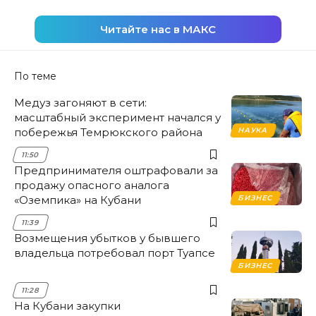
Читайте нас в МАКС
По теме
Медуз загоняют в сети:
масштабный эксперимент начался у
побережья Темрюкского района
НАУКА
11:50
Предпринимателя оштрафовали за
продажу опасного аналога
«Оземпика» на Кубани
БИЗНЕС
11:39
Возмещения убытков у бывшего
владельца потребовал порт Туапсе
БИЗНЕС
11:28
На Кубани закупки