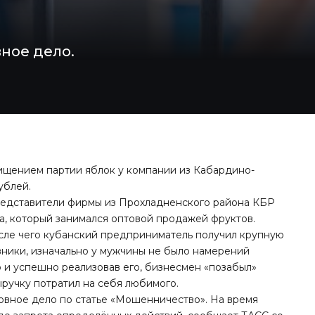
ное дело.
ищением партии яблок у компании из Кабардино-
ублей.
представители фирмы из Прохладненского района КБР
а, который занимался оптовой продажей фруктов.
сле чего кубанский предприниматель получил крупную
вники, изначально у мужчины не было намерений
р и успешно реализовав его, бизнесмен «позабыл»
ыручку потратил на себя любимого.
вное дело по статье «Мошенничество». На время