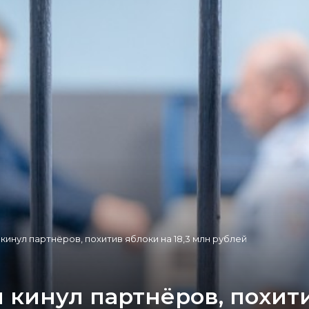
кинул партнёров, похитив яблоки на 18,3 млн рублей
кинул партнёров, похити