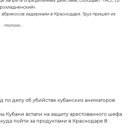
иде запрета определённых действий, сообщает
ТАСС
со
рохладненский».
м абрикосов
задержали
в Краснодаре. Груз пришёл из
- РЕКЛАМА -
д по делу об убийстве кубанских аниматоров
ы Кубани встали на защиту арестованного шефа
 куда пойти за продуктами в Краснодаре 8