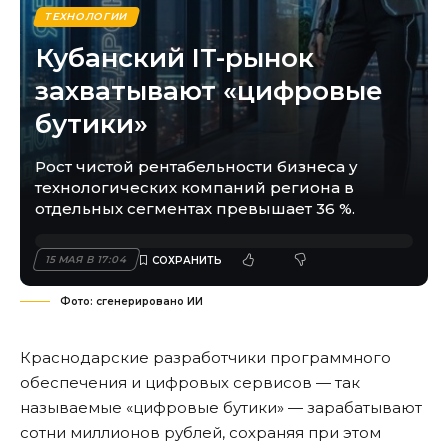
ТЕХНОЛОГИИ
Кубанский IT-рынок
захватывают «цифровые
бутики»
Рост чистой рентабельности бизнеса у
технологических компаний региона в
отдельных сегментах превышает 36 %.
15 МАЯ В 17:04
Фото: сгенерировано ИИ
Краснодарские разработчики программного
обеспечения и цифровых сервисов — так
называемые «цифровые бутики» — зарабатывают
сотни миллионов рублей, сохраняя при этом