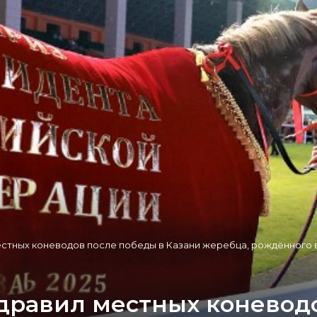
естных коневодов после победы в Казани жеребца, рождённого
дравил местных коневодо