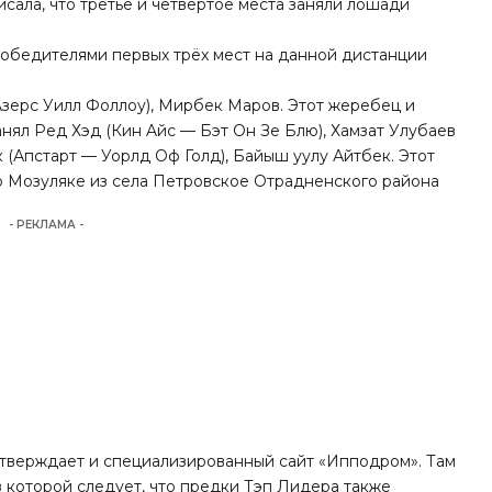
сала, что третье и четвертое места заняли лошади
победителями первых трёх мест на данной дистанции
Aзeрc Уилл Фоллоу), Мирбек Маров. Этот жеребец и
занял Ред Хэд (Кин Aйс — Бэт Он Зе Блю), Хамзат Улубаев
нк (Апcтaрт — Уоpлд Oф Голд), Байыш уулу Айтбек. Этот
 Mозуляке из села Петровское Отрадненского района
- РЕКЛАМА -
верждает и специализированный сайт «
Ипподром
». Там
 которой следует, что предки Тэп Лидера также