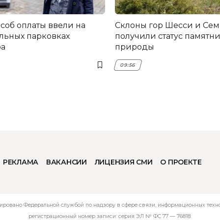
соб оплаты ввели на
Склоны гор Шесси и Се
льных парковках
получили статус памятн
ра
природы
09:56
РЕКЛАМА
ВАКАНСИИ
ЛИЦЕНЗИЯ СМИ
О ПРОЕКТЕ
ировано Федеральной службой по надзору в сфере связи, информационных технол
регистрационный номер записи: серия ЭЛ № ФС 77 — 76818.