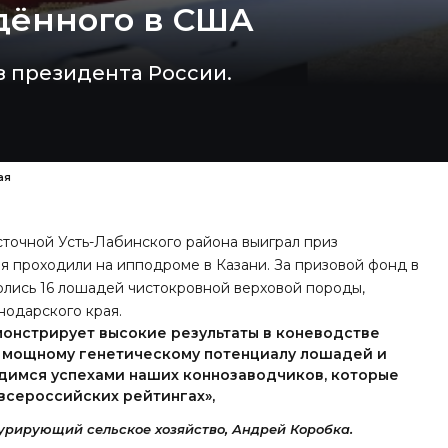
дённого в США
з президента России.
ая
сточной Усть-Лабинского района выиграл приз
я проходили на ипподроме в Казани. За призовой фонд в
олись 16 лошадей чистокровной верховой породы,
одарского края.
онстрирует высокие результаты в коневодстве
, мощному генетическому потенциалу лошадей и
димся успехами наших коннозаводчиков, которые
всероссийских рейтингах»,
курирующий сельское хозяйство, Андрей Коробка.