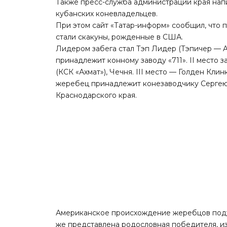
Также пресс-служба администрации края напи
кубанских коневладельцев.
При этом сайт «
Татар-информ
» сообщил, что 
стали скакуны, рожденные в США.
Лидером забега стал Тэп Лидер (Тэпичeр — 
принадлежит конному заводу «711». II место 
(КСК «Ахмат»), Чечня. III место — Голден Кли
жеребец принадлежит конезаводчику Сергею
Краснодарского края.
Американское происхождение жеребцов подт
же представлена родословная победителя, из