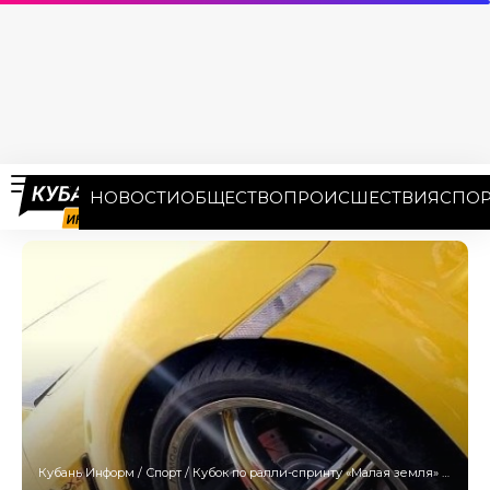
НОВОСТИ
ОБЩЕСТВО
ПРОИСШЕСТВИЯ
СПОР
Кубань Информ
/
Спорт
/
Кубок по ралли-спринту «Малая земля» отменили в Новороссийске