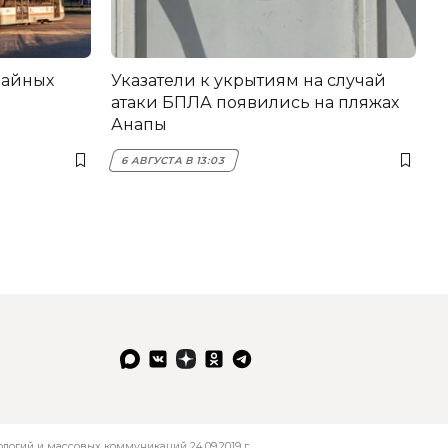
вайных
Указатели к укрытиям на случай
атаки БПЛА появились на пляжах
Анапы
6 АВГУСТА В 13:03
огий и массовых коммуникаций 24.09.2019 г.