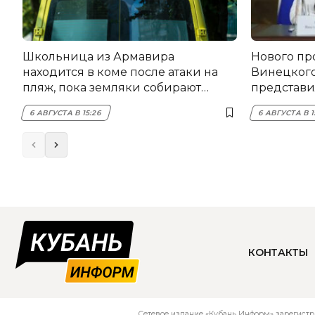
Школьница из Армавира
Нового пр
находится в коме после атаки на
Винецког
пляж, пока земляки собирают
представил
помощь
6 АВГУСТА В 15:26
6 АВГУСТА В 1
КОНТАКТЫ
Сетевое издание «Кубань Информ» зарегистр