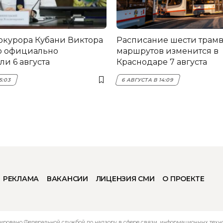
окурора Кубани Виктора
Расписание шести трам
о официально
маршрутов изменится в
и 6 августа
Краснодаре 7 августа
5:03
6 АВГУСТА В 14:09
РЕКЛАМА
ВАКАНСИИ
ЛИЦЕНЗИЯ СМИ
О ПРОЕКТЕ
ировано Федеральной службой по надзору в сфере связи, информационных технол