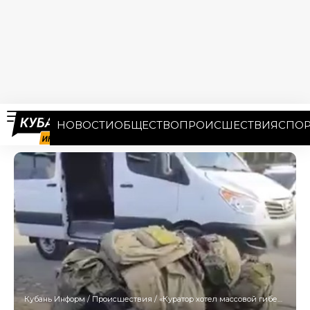
НОВОСТИ
ОБЩЕСТВО
ПРОИСШЕСТВИЯ
СПОР
Кубань Информ
/
Происшествия
/
«Куратор хотел массовой гибели людей»: агента Киева задержали в Новороссийске