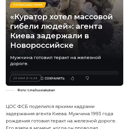
ПРОИСШЕСТВИЯ
«Куратор хотел массовой
гибели людей»: агента
Киева задержали в
Новороссийске
Мужчина готовил теракт на железной
дороге.
29 МАЯ В 14:38
Фото: t.me/russiakuban
ЦОС ФСБ поделился яркими кадрами
задержания агента Киева. Мужчина 1993 года
рождения готовил теракт на железной дороге.
Его взяли в момент, когда он проводил