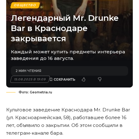
ОБЩЕСТВО
Легендарный Mr. Drunke
Bar в Краснодаре
закрывается
Каждый может купить предметы интерьера
заведения до 16 августа.
2 МИН ЧТЕНИЯ
15.08.2025 В 19:09
Фото: Geometria.ru
Культовое заведение Краснодара Mr. Drunke Bar
(ул. Красноармейская, 58), работавшее более 16
лет, объявило о закрытии. Об этом сообщили в
телеграм-канале бара.