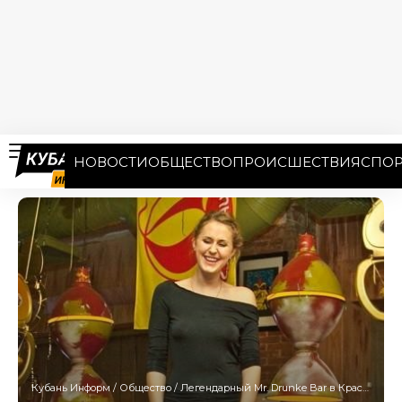
НОВОСТИ
ОБЩЕСТВО
ПРОИСШЕСТВИЯ
СПОР
Кубань Информ
/
Общество
/
Легендарный Mr. Drunke Bar в Краснодаре закрывается