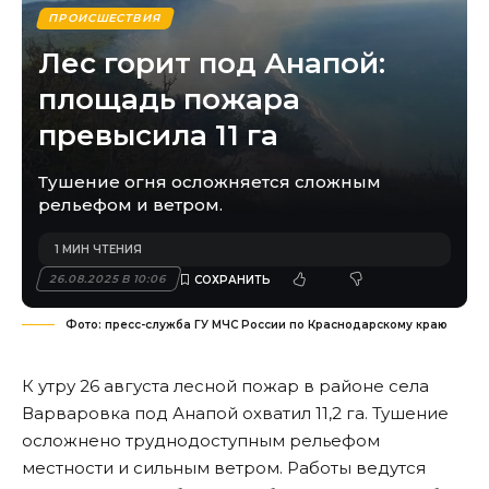
ПРОИСШЕСТВИЯ
Лес горит под Анапой:
площадь пожара
превысила 11 га
Тушение огня осложняется сложным
рельефом и ветром.
1 МИН ЧТЕНИЯ
26.08.2025 В 10:06
Фото: пресс-служба ГУ МЧС России по Краснодарскому краю
К утру 26 августа лесной пожар в районе села
Варваровка под Анапой охватил 11,2 га. Тушение
осложнено труднодоступным рельефом
местности и сильным ветром. Работы ведутся