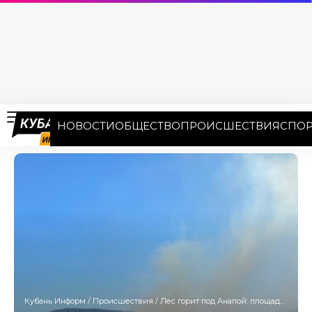
НОВОСТИ
ОБЩЕСТВО
ПРОИСШЕСТВИЯ
СПОР
Кубань Информ
/
Происшествия
/
Лес горит под Анапой: площадь пожара превысила 11 га