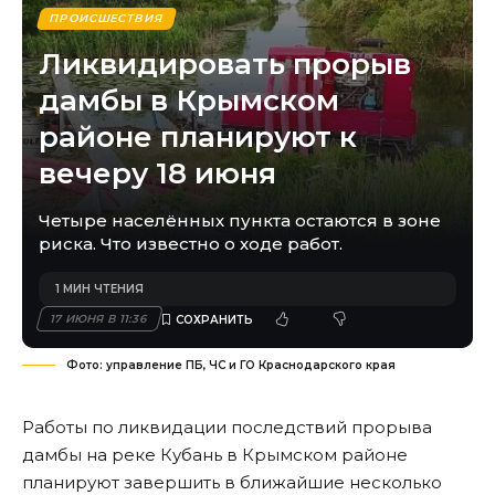
ПРОИСШЕСТВИЯ
Ликвидировать прорыв
дамбы в Крымском
районе планируют к
вечеру 18 июня
Четыре населённых пункта остаются в зоне
риска. Что известно о ходе работ.
1 МИН ЧТЕНИЯ
17 ИЮНЯ В 11:36
Фото: управление ПБ, ЧС и ГО Краснодарского края
Работы по ликвидации последствий прорыва
дамбы на реке Кубань в Крымском районе
планируют завершить в ближайшие несколько