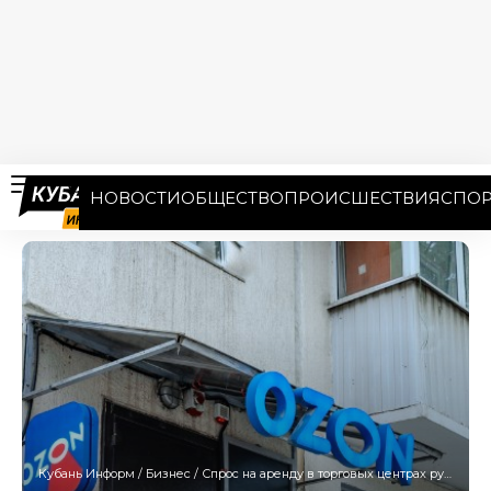
НОВОСТИ
ОБЩЕСТВО
ПРОИСШЕСТВИЯ
СПОР
Кубань Информ
/
Бизнес
/
Спрос на аренду в торговых центрах рухнул на 25–30%