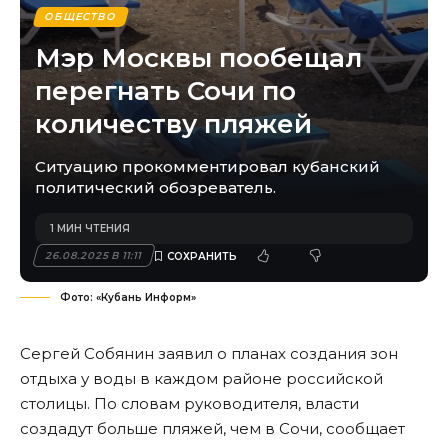
ОБЩЕСТВО
Мэр Москвы пообещал
перегнать Сочи по
количеству пляжей
Ситуацию прокомментировал кубанский
политический обозреватель.
1 МИН ЧТЕНИЯ
26.08.2025 В 11:11
Фото: «Кубань Информ»
Сергей Собянин заявил о планах создания зон
отдыха у воды в каждом районе российской
столицы. По словам руководителя, власти
создадут больше пляжей, чем в Сочи, сообщает