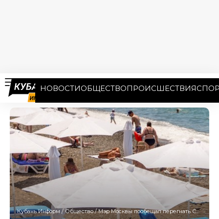
НОВОСТИ
ОБЩЕСТВО
ПРОИСШЕСТВИЯ
СПОР
Кубань Информ
/
Общество
/
Мэр Москвы пообещал перегнать Сочи по количеству пляжей